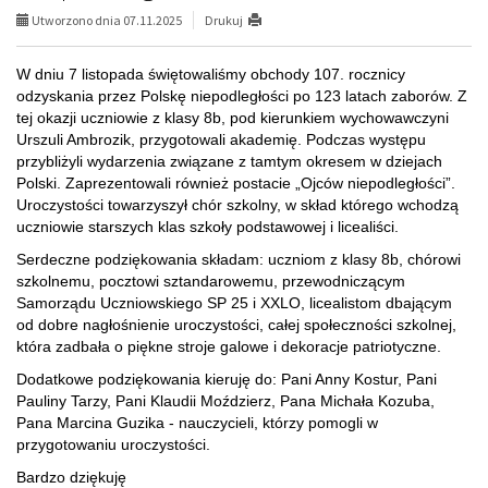
Utworzono dnia 07.11.2025
Drukuj
W dniu 7 listopada świętowaliśmy obchody 107. rocznicy
odzyskania przez Polskę niepodległości po 123 latach zaborów. Z
tej okazji uczniowie z klasy 8b, pod kierunkiem wychowawczyni
Urszuli Ambrozik, przygotowali akademię. Podczas występu
przybliżyli wydarzenia związane z tamtym okresem w dziejach
Polski. Zaprezentowali również postacie „Ojców niepodległości”.
Uroczystości towarzyszył chór szkolny, w skład którego wchodzą
uczniowie starszych klas szkoły podstawowej i licealiści.
Serdeczne podziękowania składam: uczniom z klasy 8b, chórowi
szkolnemu, pocztowi sztandarowemu, przewodniczącym
Samorządu Uczniowskiego SP 25 i XXLO, licealistom dbającym
od dobre nagłośnienie uroczystości, całej społeczności szkolnej,
która zadbała o piękne stroje galowe i dekoracje patriotyczne.
Dodatkowe podziękowania kieruję do: Pani Anny Kostur, Pani
Pauliny Tarzy, Pani Klaudii Moździerz, Pana Michała Kozuba,
Pana Marcina Guzika - nauczycieli, którzy pomogli w
przygotowaniu uroczystości.
Bardzo dziękuję