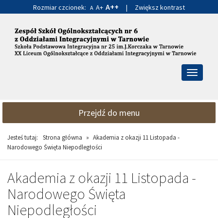
A++
Rozmiar czcionek:
A+
|
Zwiększ kontrast
A
Przejdź
Przejdź
do
do
głównej
wyszukiwarki
treści
Przełącz
nawigacj
Przejdź do menu
Jesteś tutaj:
Strona główna
»
Akademia z okazji 11 Listopada -
Narodowego Święta Niepodległości
Akademia z okazji 11 Listopada -
Narodowego Święta
Niepodległości