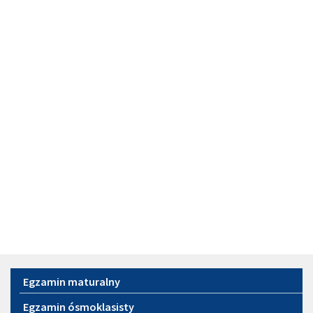
Menu
Egzamin maturalny
Egzamin ósmoklasisty