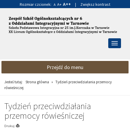
A++
Rozmiar czcionek:
A+
|
Zwiększ kontrast
A
Przejdź
Przejdź
do
do
głównej
wyszukiwarki
treści
Przełącz
nawigacj
Przejdź do menu
Jesteś tutaj:
Strona główna
»
Tydzień przeciwdziałania przemocy
rówieśniczej
Tydzień przeciwdziałania
przemocy rówieśniczej
Drukuj