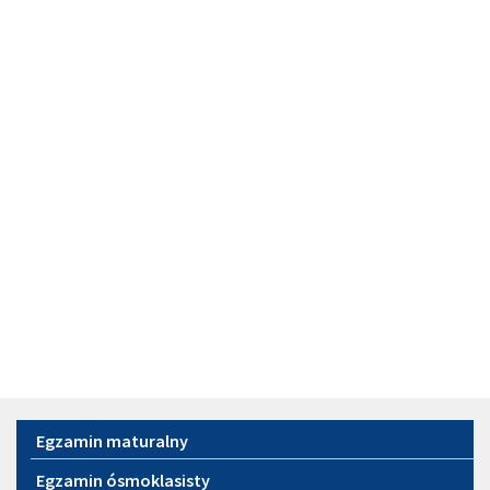
Menu
Egzamin maturalny
Egzamin ósmoklasisty