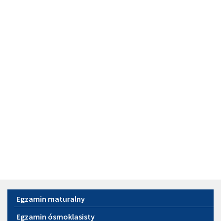
Menu
Egzamin maturalny
Egzamin ósmoklasisty