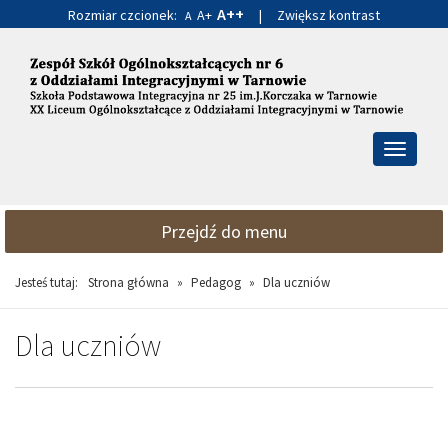
A++
Rozmiar czcionek:
A+
|
Zwiększ kontrast
A
Przejdź
Przejdź
do
do
głównej
wyszukiwarki
treści
Przełącz
nawigacj
Przejdź do menu
Jesteś tutaj:
Strona główna
»
Pedagog
»
Dla uczniów
Dla uczniów