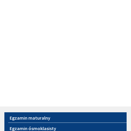
Menu
Egzamin maturalny
Egzamin ósmoklasisty