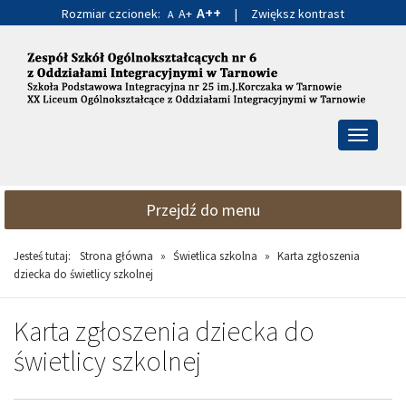
A++
Rozmiar czcionek:
A+
|
Zwiększ kontrast
A
Przejdź
Przejdź
do
do
głównej
wyszukiwarki
treści
Przełącz
nawigacj
Przejdź do menu
Jesteś tutaj:
Strona główna
»
Świetlica szkolna
»
Karta zgłoszenia
dziecka do świetlicy szkolnej
Karta zgłoszenia dziecka do
świetlicy szkolnej