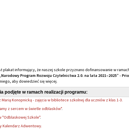
t plakat informujący, że naszej szkole przyznano dofinansowanie w ramach 
„Narodowy Program Rozwoju Czytelnictwa 2.0. na lata 2021–2025” - Prio
a niego, aby dowiedzieć się więcej.
ia podjęte w ramach realizacji programu:
 Marią Konopnicką - zajęcia w bibliotece szkolnej dla uczniów z klas 1-3.
tamy z sercem w świetle odblasków"
.
w "Odblaskowej Szkole"
.
ny Kalendarz Adwentowy.