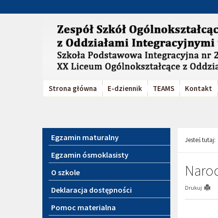
Przejdź
Przejdź
do
do
głównej
wyszukiwarki
treści
Strona główna
E-dziennik
TEAMS
Kontakt
Menu
Egzamin maturalny
Jesteś tutaj:
Egzamin ósmoklasisty
Narod
O szkole
Drukuj
Deklaracja dostępności
Pomoc materialna