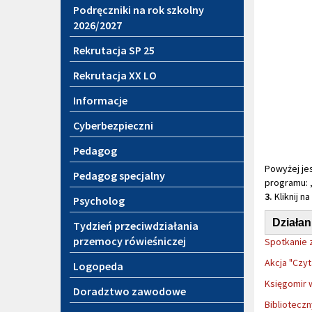
Podręczniki na rok szkolny
2026/2027
Rekrutacja SP 25
Rekrutacja XX LO
Informacje
Cyberbezpieczni
Pedagog
Powyżej jes
Pedagog specjalny
programu:
3.
Kliknij n
Psycholog
Działan
Tydzień przeciwdziałania
przemocy rówieśniczej
Spotkanie z
Akcja "Czy
Logopeda
Księgomir 
Doradztwo zawodowe
Bibliotecz