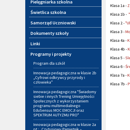
Pielęgniarka szkolna
Klasa 1a -
Z
Świetlica szkolna
Klasa 1b -
Samorząd Uczniowski
Klasa 2 -
"U
Klasa 3 -
Mo
Dokumenty szkoły
Klasa 4a -
K
Linki
Klasa 4b -
K
Programy i projekty
Klasa 5 -
Sl
Program dla szkół
Klasa 6 -
Śr
Innowacja pedagogiczna w klasie 2b
Klasa 7a -
K
„Cyfrowi odkrywcy przyrody i
człowieka”
Klasa 7b -
P
Innowacja pedagogiczna "Świadomy
siebie i innych Trening Umiejętności
Społecznych z wykorzystaniem
programu multimedialnego
EduSensus MOC EMOCJI oraz
SPEKTRUM AUTYZMU PRO"
Innowacja pedagogiczna w klasie 2a
pt.: „Czytusiowy Pamiętnik –