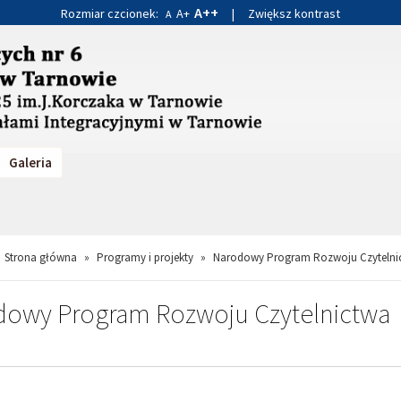
A++
Rozmiar czcionek:
A+
|
Zwiększ kontrast
A
Galeria
Strona główna
»
Programy i projekty
»
Narodowy Program Rozwoju Czytelni
owy Program Rozwoju Czytelnictwa