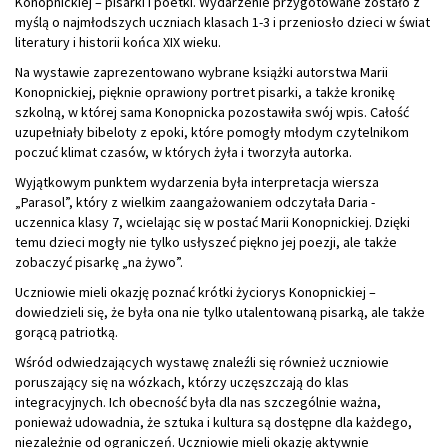
Konopnickiej – pisarki i poetki. Wydarzenie przygotowane zostało z
myślą o najmłodszych uczniach klasach 1-3 i przeniosło dzieci w świat
literatury i historii końca XIX wieku.
Na wystawie zaprezentowano wybrane książki autorstwa Marii
Konopnickiej, pięknie oprawiony portret pisarki, a także kronikę
szkolną, w której sama Konopnicka pozostawiła swój wpis. Całość
uzupełniały bibeloty z epoki, które pomogły młodym czytelnikom
poczuć klimat czasów, w których żyła i tworzyła autorka.
Wyjątkowym punktem wydarzenia była interpretacja wiersza
„Parasol”, który z wielkim zaangażowaniem odczytała Daria -
uczennica klasy 7, wcielając się w postać Marii Konopnickiej. Dzięki
temu dzieci mogły nie tylko usłyszeć piękno jej poezji, ale także
zobaczyć pisarkę „na żywo”.
Uczniowie mieli okazję poznać krótki życiorys Konopnickiej –
dowiedzieli się, że była ona nie tylko utalentowaną pisarką, ale także
gorącą patriotką.
Wśród odwiedzających wystawę znaleźli się również uczniowie
poruszający się na wózkach, którzy uczęszczają do klas
integracyjnych. Ich obecność była dla nas szczególnie ważna,
ponieważ udowadnia, że sztuka i kultura są dostępne dla każdego,
niezależnie od ograniczeń. Uczniowie mieli okazję aktywnie