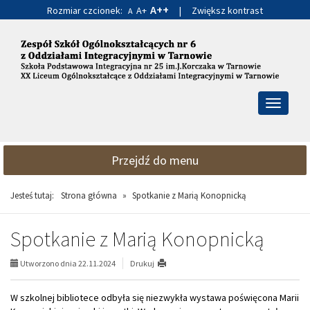
A++
Rozmiar czcionek:
A+
|
Zwiększ kontrast
A
Przejdź
Przejdź
do
do
głównej
wyszukiwarki
treści
Przełącz
nawigacj
Przejdź do menu
Jesteś tutaj:
Strona główna
»
Spotkanie z Marią Konopnicką
Spotkanie z Marią Konopnicką
Utworzono dnia 22.11.2024
Drukuj
W szkolnej bibliotece odbyła się niezwykła wystawa poświęcona Marii