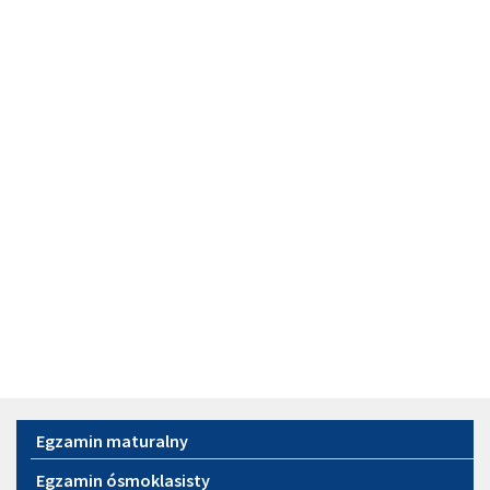
Menu
Egzamin maturalny
Egzamin ósmoklasisty