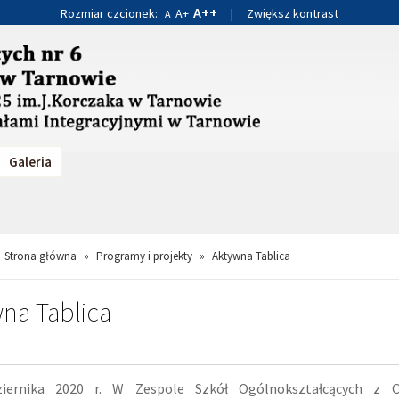
A++
Rozmiar czcionek:
A+
|
Zwiększ kontrast
A
Galeria
Strona główna
»
Programy i projekty
»
Aktywna Tablica
na Tablica
iernika 2020 r. W Zespole Szkół Ogólnokształcących z O