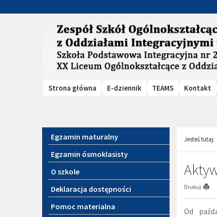
Przejdź
Przejdź
do
do
głównej
wyszukiwarki
treści
Strona główna
E-dziennik
TEAMS
Kontakt
Menu
Egzamin maturalny
Jesteś tutaj:
Egzamin ósmoklasisty
Aktyw
O szkole
Drukuj
Deklaracja dostępności
Pomoc materialna
Od paźdz