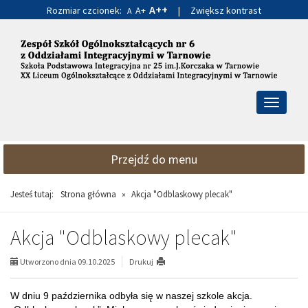
A++
Rozmiar czcionek:
A+
|
Zwiększ kontrast
A
Przejdź
Przejdź
do
do
głównej
wyszukiwarki
treści
Przełącz
nawigacj
Przejdź do menu
Jesteś tutaj:
Strona główna
»
Akcja "Odblaskowy plecak"
Akcja "Odblaskowy plecak"
Utworzono dnia 09.10.2025
Drukuj
W dniu 9 października odbyła się w naszej szkole akcja.